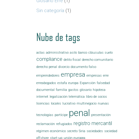
Glosario Erre
(1)
Sin categoría
(1)
Nube de tags
actas
administrativo
asilo
banco
cláusulas suelo
compliance
delito fiscal
derecho comunitario
derecho penal
divorcio
documento falso
empresa
emprendedores
empresas
erre
erreabogados
estafa
europa
Expansión
falsedad
documental
familia
gastos
glosario
hipoteca
internet
legalización telemática
libro de socios
licencias
locales
lucrativo
multinegocio
nuevas
penal
tecnologías
partícipe
presentación
registro mercantil
reclamación
refugiados
régimen económico
secreto
Siria
sociedades
sociedad
offshore
start-up
unión europea