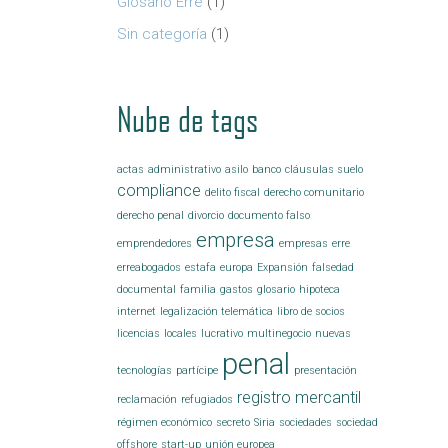
Glosario Erre
(1)
Sin categoría
(1)
Nube de tags
actas
administrativo
asilo
banco
cláusulas suelo
compliance
delito fiscal
derecho comunitario
derecho penal
divorcio
documento falso
empresa
emprendedores
empresas
erre
erreabogados
estafa
europa
Expansión
falsedad
documental
familia
gastos
glosario
hipoteca
internet
legalización telemática
libro de socios
licencias
locales
lucrativo
multinegocio
nuevas
penal
tecnologías
partícipe
presentación
registro mercantil
reclamación
refugiados
régimen económico
secreto
Siria
sociedades
sociedad
offshore
start-up
unión europea