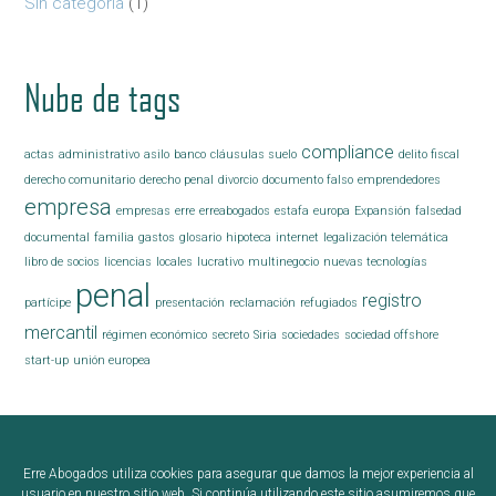
Sin categoría
(1)
Nube de tags
compliance
actas
administrativo
asilo
banco
cláusulas suelo
delito fiscal
derecho comunitario
derecho penal
divorcio
documento falso
emprendedores
empresa
empresas
erre
erreabogados
estafa
europa
Expansión
falsedad
documental
familia
gastos
glosario
hipoteca
internet
legalización telemática
libro de socios
licencias
locales
lucrativo
multinegocio
nuevas tecnologías
penal
registro
partícipe
presentación
reclamación
refugiados
mercantil
régimen económico
secreto
Siria
sociedades
sociedad offshore
start-up
unión europea
Erre Abogados utiliza cookies para asegurar que damos la mejor experiencia al
Erre Abogados 2015 © Todos los derechos reservados. |
Aviso
usuario en nuestro sitio web. Si continúa utilizando este sitio asumiremos que