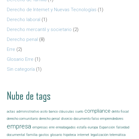
Derecho de Internet y Nuevas Tecnologías
(1)
Derecho laboral
(1)
Derecho mercantil y societario
(2)
Derecho penal
(8)
Erre
(2)
Glosario Erre
(1)
Sin categoría
(1)
Nube de tags
compliance
actas
administrativo
asilo
banco
cláusulas suelo
delito fiscal
derecho comunitario
derecho penal
divorcio
documento falso
emprendedores
empresa
empresas
erre
erreabogados
estafa
europa
Expansión
falsedad
documental
familia
gastos
glosario
hipoteca
internet
legalización telemática